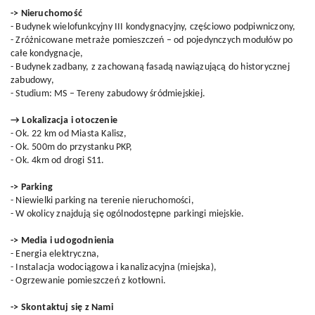
-> Nieruchomość
- Budynek wielofunkcyjny III kondygnacyjny, częściowo podpiwniczony,
- Zróżnicowane metraże pomieszczeń – od pojedynczych modułów po
całe kondygnacje,
- Budynek zadbany, z zachowaną fasadą nawiązującą do historycznej
zabudowy,
- Studium: MS – Tereny zabudowy śródmiejskiej.
→ Lokalizacja i otoczenie
- Ok. 22 km od Miasta Kalisz,
- Ok. 500m do przystanku PKP,
- Ok. 4km od drogi S11.
-> Parking
- Niewielki parking na terenie nieruchomości,
- W okolicy znajdują się ogólnodostępne parkingi miejskie.
-> Media i udogodnienia
- Energia elektryczna,
- Instalacja wodociągowa i kanalizacyjna (miejska),
- Ogrzewanie pomieszczeń z kotłowni.
-> Skontaktuj się z Nami