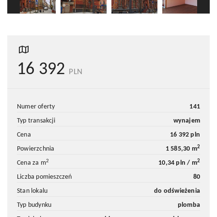
16 392
PLN
numer oferty
141
typ transakcji
wynajem
cena
16 392 pln
2
powierzchnia
1 585,30 m
2
2
cena za m
10,34 pln / m
liczba pomieszczeń
80
stan lokalu
do odświeżenia
typ budynku
plomba