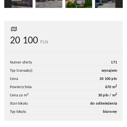
20 100
PLN
numer oferty
171
typ transakcji
wynajem
cena
20 100 pln
2
powierzchnia
670 m
2
2
cena za m
30 pln / m
stan lokalu
do odświeżenia
typ lokalu
biurowy