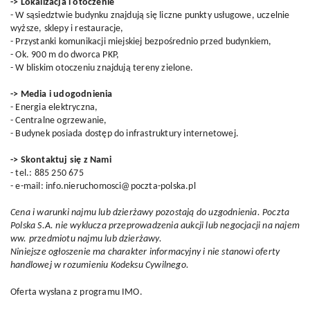
-> Lokalizacja i otoczenie
- W sąsiedztwie budynku znajdują się liczne punkty usługowe, uczelnie
wyższe, sklepy i restauracje,
- Przystanki komunikacji miejskiej bezpośrednio przed budynkiem,
- Ok. 900 m do dworca PKP,
- W bliskim otoczeniu znajdują tereny zielone.
-> Media i udogodnienia
- Energia elektryczna,
- Centralne ogrzewanie,
- Budynek posiada dostęp do infrastruktury internetowej.
-> Skontaktuj się z Nami
- tel.: 885 250 675
- e-mail: info.nieruchomosci@poczta-polska.pl
Cena i warunki najmu lub dzierżawy pozostają do uzgodnienia. Poczta
Polska S.A. nie wyklucza przeprowadzenia aukcji lub negocjacji na najem
ww. przedmiotu najmu lub dzierżawy.
Niniejsze ogłoszenie ma charakter informacyjny i nie stanowi oferty
handlowej w rozumieniu Kodeksu Cywilnego.
Oferta wysłana z
programu IMO
.