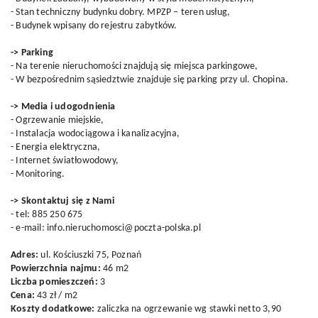
- Stan techniczny budynku dobry. MPZP – teren usług,
- Budynek wpisany do rejestru zabytków.
-> Parking
- Na terenie nieruchomości znajdują się miejsca parkingowe,
- W bezpośrednim sąsiedztwie znajduje się parking przy ul. Chopina.
-> Media i udogodnienia
- Ogrzewanie miejskie,
- Instalacja wodociągowa i kanalizacyjna,
- Energia elektryczna,
- Internet światłowodowy,
- Monitoring.
-> Skontaktuj się z Nami
- tel: 885 250 675
- e-mail: info.nieruchomosci@poczta-polska.pl
Adres:
ul. Kościuszki 75, Poznań
Powierzchnia najmu:
46 m2
Liczba pomieszczeń:
3
Cena:
43 zł / m2
Koszty dodatkowe:
zaliczka na ogrzewanie wg stawki netto 3,90