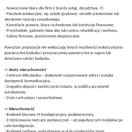
- Nowoczesne biura dla firm z branży usług, doradztwa, IT,
- Placówki edukacyjne, np. szkoły językowe, ośrodki szkoleniowe lub
akademie rozwoju zawodowego,
- Kancelarie prawne, biura rachunkowe lub instytucje finansowe,
- Przychodnie, gabinety lekarskie lub centra rehabilitacji i wellness,
- Salony firmowe, przestrzenie ekspozycyjne.
Powyższe propozycje nie wykluczają innych możliwości wykorzystania
powierzchni budynku i przeznaczenia powierzchni w najem lub
dzierżawy całości budynku.
-> Atuty nieruchomości
- Centrum Włocławka – doskonale rozpoznawany adres i wysoka
dostępność komunikacyjna,
- Dogodny dojazd z każdej części miasta, w pobliżu przystanki
autobusowe,
- Duży ruch pieszy i samochodowy.
-> Nieruchomość
- Budynek biurowy III kondygnacyjny, podpiwniczony,
- Zróżnicowane metraże pomieszczeń – od pojedynczych modułów po
całe kondygnacje,
- Budynek zadbany, wybudowany w stylu modernistycznym,