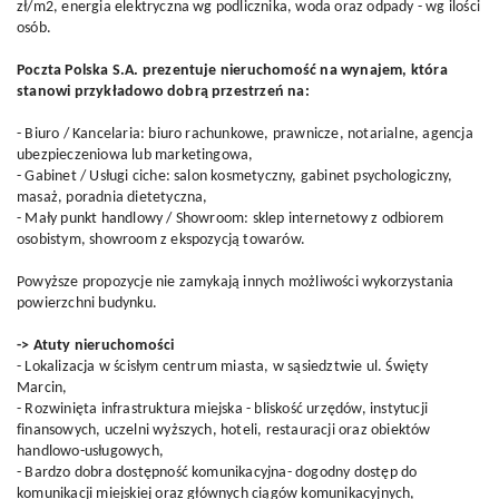
zł/m2, energia elektryczna wg podlicznika, woda oraz odpady - wg ilości
osób.
Poczta Polska S.A. prezentuje nieruchomość na wynajem, która
stanowi przykładowo dobrą przestrzeń na:
- Biuro / Kancelaria: biuro rachunkowe, prawnicze, notarialne, agencja
ubezpieczeniowa lub marketingowa,
- Gabinet / Usługi ciche: salon kosmetyczny, gabinet psychologiczny,
masaż, poradnia dietetyczna,
- Mały punkt handlowy / Showroom: sklep internetowy z odbiorem
osobistym, showroom z ekspozycją towarów.
Powyższe propozycje nie zamykają innych możliwości wykorzystania
powierzchni budynku.
-> Atuty nieruchomości
- Lokalizacja w ścisłym centrum miasta, w sąsiedztwie ul. Święty
Marcin,
- Rozwinięta infrastruktura miejska - bliskość urzędów, instytucji
finansowych, uczelni wyższych, hoteli, restauracji oraz obiektów
handlowo-usługowych,
- Bardzo dobra dostępność komunikacyjna- dogodny dostęp do
komunikacji miejskiej oraz głównych ciągów komunikacyjnych,