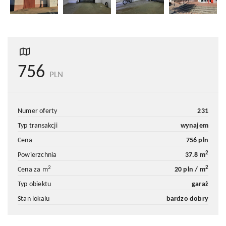
756
PLN
numer oferty
231
typ transakcji
wynajem
cena
756 pln
2
powierzchnia
37.8 m
2
2
cena za m
20 pln / m
typ obiektu
garaż
stan lokalu
bardzo dobry