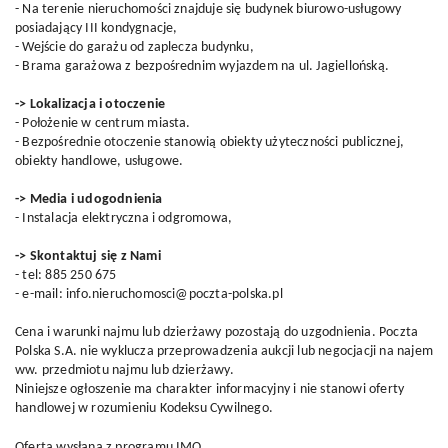
- Na terenie nieruchomości znajduje się budynek biurowo-usługowy
posiadający III kondygnacje,
- Wejście do garażu od zaplecza budynku,
- Brama garażowa z bezpośrednim wyjazdem na ul. Jagiellońską.
-> Lokalizacja i otoczenie
- Położenie w centrum miasta.
- Bezpośrednie otoczenie stanowią obiekty użyteczności publicznej,
obiekty handlowe, usługowe.
-> Media i udogodnienia
- Instalacja elektryczna i odgromowa,
-> Skontaktuj się z Nami
- tel: 885 250 675
- e-mail: info.nieruchomosci@poczta-polska.pl
Cena i warunki najmu lub dzierżawy pozostają do uzgodnienia. Poczta
Polska S.A. nie wyklucza przeprowadzenia aukcji lub negocjacji na najem
ww. przedmiotu najmu lub dzierżawy.
Niniejsze ogłoszenie ma charakter informacyjny i nie stanowi oferty
handlowej w rozumieniu Kodeksu Cywilnego.
Oferta wysłana z
programu IMO
.