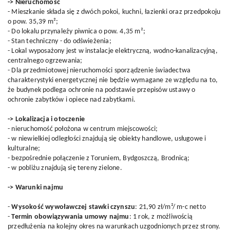
-> Nieruchomość
- Mieszkanie składa się z dwóch pokoi, kuchni, łazienki oraz przedpokoju
o pow. 35,39 m²;
- Do lokalu przynależy piwnica o pow. 4,35 m²;
- Stan techniczny - do odświeżenia;
- Lokal wyposażony jest w instalacje elektryczną, wodno-kanalizacyjną,
centralnego ogrzewania;
- Dla przedmiotowej nieruchomości sporządzenie świadectwa
charakterystyki energetycznej nie będzie wymagane ze względu na to,
że budynek podlega ochronie na podstawie przepisów ustawy o
ochronie zabytków i opiece nad zabytkami.
-> Lokalizacja i otoczenie
- nieruchomość położona w centrum miejscowości;
- w niewielkiej odległości znajdują się obiekty handlowe, usługowe i
kulturalne;
- bezpośrednie połączenie z Toruniem, Bydgoszczą, Brodnicą;
- w pobliżu znajdują się tereny zielone.
-> Warunki najmu
-
Wysokość wywoławczej stawki czynszu
: 21,90 zł/m²/ m-c netto
-
Termin obowiązywania umowy najmu
: 1 rok, z możliwością
przedłużenia na kolejny okres na warunkach uzgodnionych przez strony.