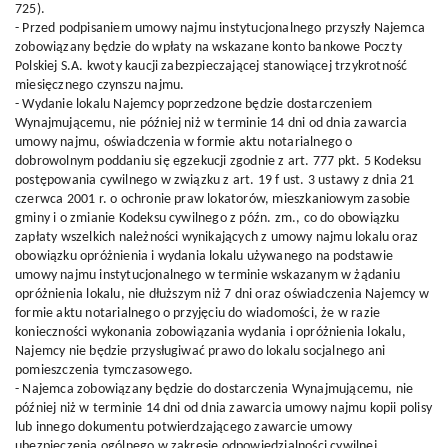
725).
- Przed podpisaniem umowy najmu instytucjonalnego przyszły Najemca
zobowiązany będzie do wpłaty na wskazane konto bankowe Poczty
Polskiej S.A. kwoty kaucji zabezpieczającej stanowiącej trzykrotność
miesięcznego czynszu najmu.
- Wydanie lokalu Najemcy poprzedzone będzie dostarczeniem
Wynajmującemu, nie później niż w terminie 14 dni od dnia zawarcia
umowy najmu, oświadczenia w formie aktu notarialnego o
dobrowolnym poddaniu się egzekucji zgodnie z art. 777 pkt. 5 Kodeksu
postępowania cywilnego w związku z art. 19 f ust. 3 ustawy z dnia 21
czerwca 2001 r. o ochronie praw lokatorów, mieszkaniowym zasobie
gminy i o zmianie Kodeksu cywilnego z późn. zm., co do obowiązku
zapłaty wszelkich należności wynikających z umowy najmu lokalu oraz
obowiązku opróżnienia i wydania lokalu używanego na podstawie
umowy najmu instytucjonalnego w terminie wskazanym w żądaniu
opróżnienia lokalu, nie dłuższym niż 7 dni oraz oświadczenia Najemcy w
formie aktu notarialnego o przyjęciu do wiadomości, że w razie
konieczności wykonania zobowiązania wydania i opróżnienia lokalu,
Najemcy nie będzie przysługiwać prawo do lokalu socjalnego ani
pomieszczenia tymczasowego.
- Najemca zobowiązany będzie do dostarczenia Wynajmującemu, nie
później niż w terminie 14 dni od dnia zawarcia umowy najmu kopii polisy
lub innego dokumentu potwierdzającego zawarcie umowy
ubezpieczenia ogólnego w zakresie odpowiedzialności cywilnej