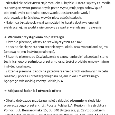
- Niezależnie od czynszu Najemca lokalu będzie uiszczał opłaty za media
stanowiące zwrot ponoszonych przez Wynajmującego zobowiązań
obejmujących: centralne ogrzewanie, dostarczanie wody i
odprowadzanie ścieków, wywóz nieczystości stałych,
- Najemca będzie pokrywał samodzielnie koszty dostawy energii
elektrycznej, na podstawie umowy zawartej we własnym zakresie.
-> Warunki przystąpienia do przetargu
- Złożenie pisemnej oferty ze stawką czynszu za 1m2,
- Zapoznanie się ze stanem technicznym lokalu oraz warunkami najmu
(umową najmu instytucjonalnego),
- Złożenie pisemnego Oświadczenia o zapoznaniu się i akceptacji stanu
technicznego przedmiotu przetargu oraz treści projektu umowy najmu
instytucjonalnego,
- Złożenie pisemnej zgody na przetwarzanie danych osobowych w celu
realizacji procesu przetargowego na najem lokalu mieszkalnego
będącego własnością Poczty Polskiej S.A.
-> Miejsce składania i otwarcia ofert:
- Oferty dotyczące przetargu należy składać
pisemnie
w siedzibie
prowadzącego przetarg, tj.: Poczta Polska S.A. Region Infrastruktury
Północ I, ul. Bernardyńska 15, 85-940 Bydgoszcz, p. 227 z dopiskiem: