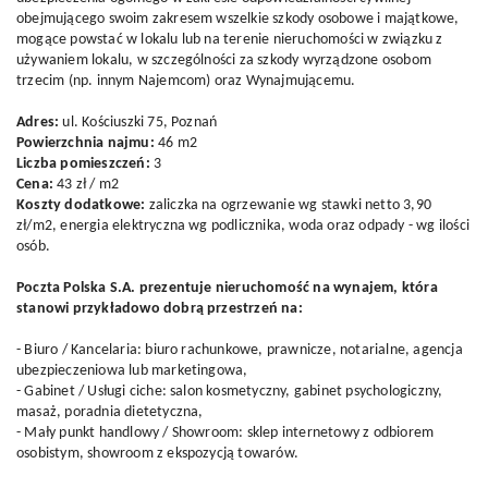
obejmującego swoim zakresem wszelkie szkody osobowe i majątkowe,
mogące powstać w lokalu lub na terenie nieruchomości w związku z
używaniem lokalu, w szczególności za szkody wyrządzone osobom
trzecim (np. innym Najemcom) oraz Wynajmującemu.
Adres:
ul. Kościuszki 75, Poznań
Powierzchnia najmu:
46 m2
Liczba pomieszczeń:
3
Cena:
43 zł / m2
Koszty dodatkowe:
zaliczka na ogrzewanie wg stawki netto 3,90
zł/m2, energia elektryczna wg podlicznika, woda oraz odpady - wg ilości
osób.
Poczta Polska S.A. prezentuje nieruchomość na wynajem, która
stanowi przykładowo dobrą przestrzeń na:
- Biuro / Kancelaria: biuro rachunkowe, prawnicze, notarialne, agencja
ubezpieczeniowa lub marketingowa,
- Gabinet / Usługi ciche: salon kosmetyczny, gabinet psychologiczny,
masaż, poradnia dietetyczna,
- Mały punkt handlowy / Showroom: sklep internetowy z odbiorem
osobistym, showroom z ekspozycją towarów.