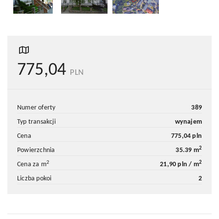
775,04
PLN
numer oferty
389
typ transakcji
wynajem
cena
775,04 pln
2
powierzchnia
35.39 m
2
2
cena za m
21,90 pln / m
liczba pokoi
2