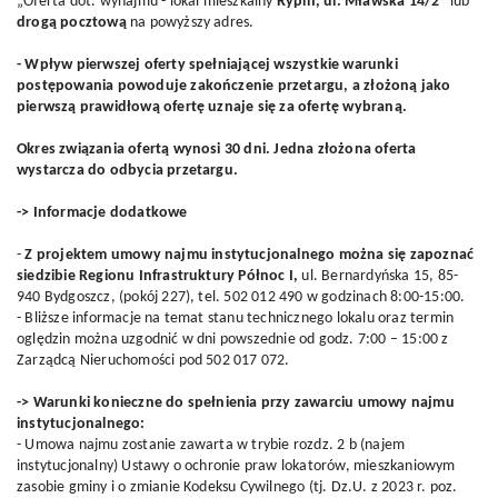
„Oferta dot. wynajmu - lokal mieszkalny
Rypin, ul. Mławska 14/2”
lub
drogą pocztową
na powyższy adres.
- Wpływ pierwszej oferty spełniającej wszystkie warunki
postępowania powoduje zakończenie przetargu, a złożoną jako
pierwszą prawidłową ofertę uznaje się za ofertę wybraną.
Okres związania ofertą wynosi 30 dni. Jedna złożona oferta
wystarcza do odbycia przetargu.
-> Informacje dodatkowe
-
Z projektem umowy najmu instytucjonalnego można się zapoznać
siedzibie Regionu Infrastruktury Północ I,
ul. Bernardyńska 15, 85-
940 Bydgoszcz, (pokój 227), tel. 502 012 490 w godzinach 8:00-15:00.
- Bliższe informacje na temat stanu technicznego lokalu oraz termin
oględzin można uzgodnić w dni powszednie od godz. 7:00 – 15:00 z
Zarządcą Nieruchomości pod 502 017 072.
-> Warunki konieczne do spełnienia przy zawarciu umowy najmu
instytucjonalnego:
- Umowa najmu zostanie zawarta w trybie rozdz. 2 b (najem
instytucjonalny) Ustawy o ochronie praw lokatorów, mieszkaniowym
zasobie gminy i o zmianie Kodeksu Cywilnego (tj. Dz.U. z 2023 r. poz.