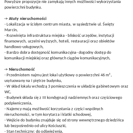
Powyższe propozycje nie zamykają innych możliwości wykorzystania
powierzchni budynku.
-> Atuty nieruchomości
- Lokalizacja w ścisłym centrum miasta, w sąsiedztwie ul. Święty
Marcin,
- Rozwinięta infrastruktura miejska - bliskość urzędów, instytucji
finansowych, uczelni wyższych, hoteli, restauracji oraz obiektów
handlowo-usługowych,
- Bardzo dobra dostępność komunikacyjna- dogodny dostęp do
komunikacji miejskiej oraz głównych ciągów komunikacyjnych,
-> Nieruchomość
- Przedmiotem najmu jest lokal użytkowy o powierzchni 46 m²,
usytuowany na I piętrze budynku,
- W skład lokalu wchodzą 3 pomieszczenia w układzie gabinetowym oraz
WC,
- Budynek składa się z III kondygnacji nadziemnych oraz częściowego
podpiwniczenia,
- Najemcy mają możliwość korzystania z części wspólnych
nieruchomości, w tym korytarza i klatki schodowej,
- Wejście do budynku znajduje się od strony wewnętrznego dziedzińca
lub bezpośrednio od ulicy Kościuszki,
- Stan techniczny: do odświeżenia,