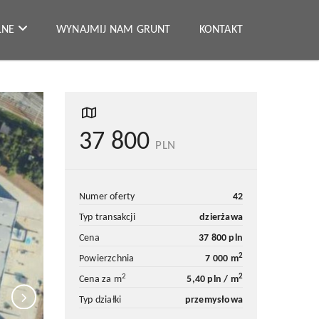
ALNE
WYNAJMIJ NAM GRUNT
KONTAKT
37 800
PLN
numer oferty
42
typ transakcji
dzierżawa
cena
37 800 pln
2
powierzchnia
7 000 m
2
2
cena za m
5,40 pln / m
typ działki
przemysłowa