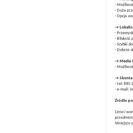
- Możliwo
- Duża pr
- Opcja wy
→ Lokaliz
- Przemysł
- Bliskość
- Szybki d
- Dobrze 
→ Media 
- Możliwoś
→ Skontak
- tel: 885
- e-mail: 
Źródło po
Cena i war
przedmiot
Niniejsze 