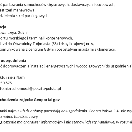
ść parkowania samochodów ciężarowych, dostawczych i osobowych,
zestrzeń manewrowa,
dzielenia stref parkingowych.
acja
owa część Gdyni,
 portu morskiego i terminali kontenerowych,
ojazd do Obwodnicy Trójmiasta (S6) i drogi krajowej nr 6,
skomunikowana z centrum Gdyni i pozostałymi miastami aglomeracji.
i udogodnienia
ć doprowadzenia instalacji energetycznych i wodociągowych (do uzgodnienia
tuj się z Nami
 250 675
info.nieruchomosci@poczta-polska.pl
chodzenia zdjęcia: Geoportal gov
unki najmu lub dzierżawy pozostają do uzgodnienia. Poczta Polska S.A. nie w
u najmu lub dzierżawy.
ogłoszenie ma charakter informacyjny i nie stanowi oferty handlowej w rozum