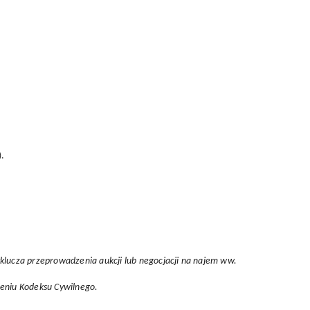
).
yklucza przeprowadzenia aukcji lub negocjacji na najem ww.
ieniu Kodeksu Cywilnego.