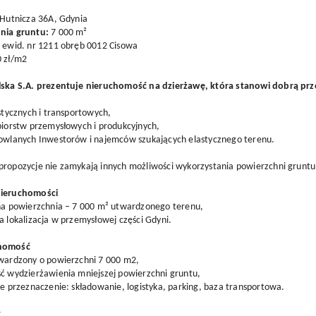
 Hutnicza 36A, Gdynia
nia gruntu:
7 000 m²
. ewid. nr 1211 obręb 0012 Cisowa
0 zł/m2
lska S.A. prezentuje nieruchomość na dzierżawę, która stanowi dobrą prz
istycznych i transportowych,
biorstw przemysłowych i produkcyjnych,
dowlanych Inwestorów i najemców szukających elastycznego terenu.
propozycje nie zamykają innych możliwości wykorzystania powierzchni gruntu
nieruchomości
jna powierzchnia – 7 000 m² utwardzonego terenu,
a lokalizacja w przemysłowej części Gdyni.
chomość
twardzony o powierzchni 7 000 m2,
ć wydzierżawienia mniejszej powierzchni gruntu,
ne przeznaczenie: składowanie, logistyka, parking, baza transportowa.
g