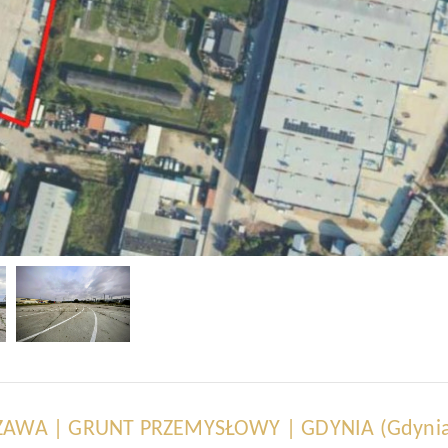
ŻAWA | GRUNT PRZEMYSŁOWY | GDYNIA
(Gdynia