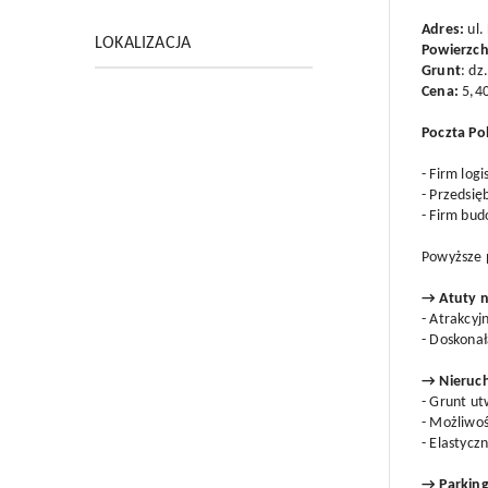
Adres:
ul.
LOKALIZACJA
Powierzch
Grunt
: dz
Cena:
5,4
Poczta Po
- Firm log
- Przedsię
- Firm bu
Powyższe 
→ Atuty 
- Atrakcy
- Doskonał
→ Nieru
- Grunt u
- Możliwoś
- Elastycz
→ Parkin