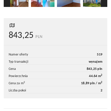
843,25
PLN
numer oferty
519
typ transakcji
wynajem
cena
843,25 pln
2
powierzchnia
44.64 m
2
2
cena za m
18,89 pln / m
liczba pokoi
2