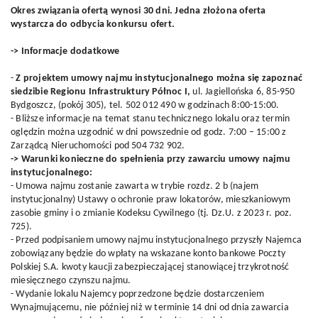
Okres związania ofertą wynosi 30 dni. Jedna złożona oferta
wystarcza do odbycia konkursu ofert.
-> Informacje dodatkowe
-
Z projektem umowy najmu instytucjonalnego można się zapoznać
siedzibie Regionu Infrastruktury Północ I,
ul. Jagiellońska 6, 85-950
Bydgoszcz, (pokój 305), tel. 502 012 490 w godzinach 8:00-15:00.
- Bliższe informacje na temat stanu technicznego lokalu oraz termin
oględzin można uzgodnić w dni powszednie od godz. 7:00 – 15:00 z
Zarządcą Nieruchomości pod 504 732 902.
-> Warunki konieczne do spełnienia przy zawarciu umowy najmu
instytucjonalnego:
- Umowa najmu zostanie zawarta w trybie rozdz. 2 b (najem
instytucjonalny) Ustawy o ochronie praw lokatorów, mieszkaniowym
zasobie gminy i o zmianie Kodeksu Cywilnego (tj. Dz.U. z 2023 r. poz.
725).
- Przed podpisaniem umowy najmu instytucjonalnego przyszły Najemca
zobowiązany będzie do wpłaty na wskazane konto bankowe Poczty
Polskiej S.A. kwoty kaucji zabezpieczającej stanowiącej trzykrotność
miesięcznego czynszu najmu.
- Wydanie lokalu Najemcy poprzedzone będzie dostarczeniem
Wynajmującemu, nie później niż w terminie 14 dni od dnia zawarcia