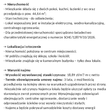
-> Nieruchomość
- Mieszkanie składa się z dwóch pokoi, kuchni, łazienki z wc oraz
przedpokoju o pow. 44,64 m²;
- Stan techniczny - do odświeżenia;
- Lokal wyposażony jest w instalacje elektryczną, wodno-kanalizacyjną,
centralnego ogrzewania;
- Dla przedmiotowej nieruchomości sporządzono świadectwo
charakterystyki energetycznej o numerze SCHE/12879/33/2026.
-> Lokalizacja i otoczenie
- Nieruchomość położona w centrum miejscowości;
- W pobliżu znajdują się sklepy, szkoła i kościół;
- Mieszkanie znajduje się w kameralnym budynku – tylko dwa lokale.
-> Warunki najmu
-
Wysokość wywoławczej stawki czynszu
: 18,89 zł/m²/ m-c netto
-
Termin obowiązywania umowy najmu
: 3 lata, z możliwością
przedłużenia na kolejny okres na warunkach uzgodnionych przez strony.
-Niezależnie od czynszu Najemca lokalu będzie uiszczał opłaty za media
stanowiące zwrot ponoszonych przez Wynajmującego zobowiązań
obejmujących: centralne ogrzewanie, dostarczanie wody i
odprowadzanie ścieków oraz wywóz nieczystości stałych;
- Najemca będzie pokrywał samodzielnie koszty dostawy energii