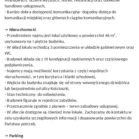
finansowych, uczelni wyższych, hoteli, restauracji oraz obiektów
handlowo-usługowych,
- Bardzo dobra dostępność komunikacyjna- dogodny dostęp do
komunikacji miejskiej oraz głównych ciągów komunikacyjnych,
-> Nieruchomość
- Przedmiotem najmu jest lokal użytkowy o powierzchni 46 m²,
usytuowany na I piętrze budynku,
- W skład lokalu wchodzą 3 pomieszczenia w układzie gabinetowym oraz
WC,
- Budynek składa się z III kondygnacji nadziemnych oraz częściowego
podpiwniczenia,
- Najemcy mają możliwość korzystania z części wspólnych
nieruchomości, w tym korytarza i klatki schodowej,
- Wejście do budynku znajduje się od strony wewnętrznego dziedzińca
lub bezpośrednio od ulicy Kościuszki,
- Stan techniczny: do odświeżenia,
- Budynek figuruje w rejestrze zabytków,
- Przeznaczenie zgodnie z planem – teren zabudowy usługowej,
- W ofercie dostępne są również inne lokale. Zachęcamy do kontaktu w
celu uzyskania szczegółowych informacji i dopasowania powierzchni do
Państwa potrzeb.
-> Parking