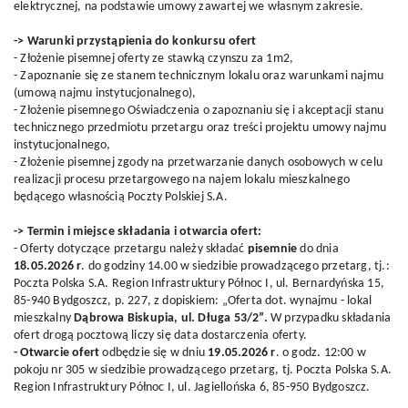
elektrycznej, na podstawie umowy zawartej we własnym zakresie.
-> Warunki przystąpienia do konkursu ofert
- Złożenie pisemnej oferty ze stawką czynszu za 1m2,
- Zapoznanie się ze stanem technicznym lokalu oraz warunkami najmu
(umową najmu instytucjonalnego),
- Złożenie pisemnego Oświadczenia o zapoznaniu się i akceptacji stanu
technicznego przedmiotu przetargu oraz treści projektu umowy najmu
instytucjonalnego,
- Złożenie pisemnej zgody na przetwarzanie danych osobowych w celu
realizacji procesu przetargowego na najem lokalu mieszkalnego
będącego własnością Poczty Polskiej S.A.
-> Termin i miejsce składania i otwarcia ofert:
- Oferty dotyczące przetargu należy składać
pisemnie
do dnia
18.05.2026 r
. do godziny 14.00 w siedzibie prowadzącego przetarg, tj.:
Poczta Polska S.A. Region Infrastruktury Północ I, ul. Bernardyńska 15,
85-940 Bydgoszcz, p. 227, z dopiskiem: „Oferta dot. wynajmu - lokal
mieszkalny
Dąbrowa Biskupia, ul. Długa 53/2”.
W przypadku składania
ofert drogą pocztową liczy się data dostarczenia oferty.
- Otwarcie ofert
odbędzie się w dniu
19.05.2026 r
. o godz. 12:00 w
pokoju nr 305 w siedzibie prowadzącego przetarg, tj. Poczta Polska S.A.
Region Infrastruktury Północ I, ul. Jagiellońska 6, 85-950 Bydgoszcz.