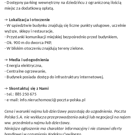
- Dostępny parking wewnętrzny na dziedzińcu z ograniczoną ilością
miejsc za dodatkową opłatą.
-> Lokalizacja i otoczenie
- W sąsiedztwie budynku znajdują się liczne punkty usługowe, uczelnie
wyższe, sklepy i restauracje,
- Przystanki komunikacji miejskiej bezpośrednio przed budynkiem,
- Ok. 900 m do dworca PKP,
- W bliskim otoczeniu znajdują tereny zielone.
-> Media i udogodnienia
- Energia elektryczna,
- Centralne ogrzewanie,
- Budynek posiada dostęp do infrastruktury internetowej.
-> Skontaktuj się z Nami
- tel.: 885 250 675
- e-mail: info.nieruchomosci@poczta-polska.pl
Cena i warunki najmu lub dzierżawy pozostają do uzgodnienia. Poczta
Polska S.A. nie wyklucza przeprowadzenia aukcji lub negocjacji na najem
ww. przedmiotu najmu lub dzierżawy.
Niniejsze ogłoszenie ma charakter informacyjny i nie stanowi oferty
handlowej w rozumieniu Kodeksu Cywilnego.