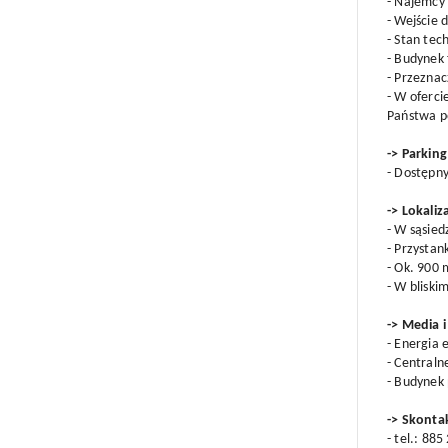
- Najemcy 
- Wejście 
- Stan tec
- Budynek 
- Przezna
- W oferci
Państwa p
-> Parking
- Dostępny
-> Lokaliz
- W sąsied
- Przystan
- Ok. 900 
- W bliski
-> Media 
- Energia 
- Centraln
- Budynek 
-> Skontak
- tel.: 88