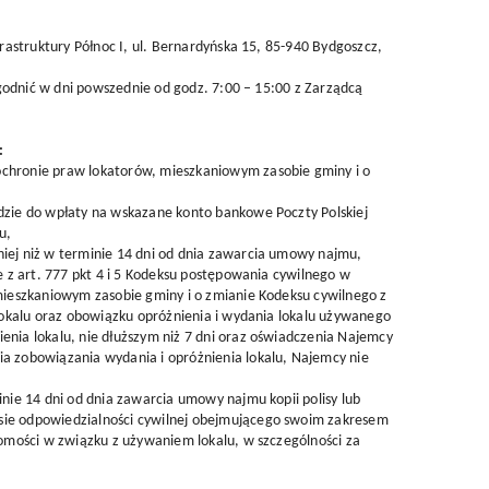
astruktury Północ I, ul. Bernardyńska 15, 85-940 Bydgoszcz,
godnić w dni powszednie od godz. 7:00 – 15:00 z Zarządcą
:
 ochronie praw lokatorów, mieszkaniowym zasobie gminy i o
zie do wpłaty na wskazane konto bankowe Poczty Polskiej
u,
ej niż w terminie 14 dni od dnia zawarcia umowy najmu,
 z art. 777 pkt 4 i 5 Kodeksu postępowania cywilnego w
 mieszkaniowym zasobie gminy i o zmianie Kodeksu cywilnego z
lokalu oraz obowiązku opróżnienia i wydania lokalu używanego
ia lokalu, nie dłuższym niż 7 dni oraz oświadczenia Najemcy
ia zobowiązania wydania i opróżnienia lokalu, Najemcy nie
ie 14 dni od dnia zawarcia umowy najmu kopii polisy lub
ie odpowiedzialności cywilnej obejmującego swoim zakresem
omości w związku z używaniem lokalu, w szczególności za