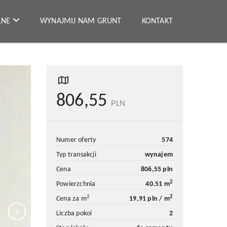
ALNE
WYNAJMIJ NAM GRUNT
KONTAKT
806,55
PLN
numer oferty
574
typ transakcji
wynajem
cena
806,55 pln
2
powierzchnia
40.51 m
2
2
cena za m
19,91 pln / m
liczba pokoi
2