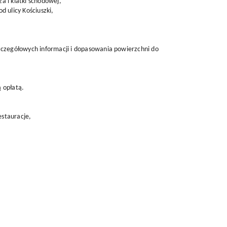
a i klatki schodowej,
d ulicy Kościuszki,
szczegółowych informacji i dopasowania powierzchni do
 opłatą.
estauracje,