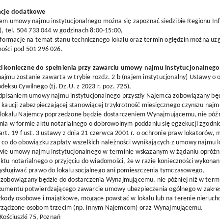
acje dodatkowe
tem umowy najmu instytucjonalnego można się zapoznać siedzibie Regionu Infr
), tel. 504 733 044 w godzinach 8:00-15:00,
informacje na temat stanu technicznego lokalu oraz termin oględzin można uz
ości pod 501 296 026.
i konieczne do spełnienia przy zawarciu umowy najmu instytucjonalnego
jmu zostanie zawarta w trybie rozdz. 2 b (najem instytucjonalny) Ustawy o
deksu Cywilnego (tj. Dz.U. z 2023 r. poz. 725),
odpisaniem umowy najmu instytucjonalnego przyszły Najemca zobowiązany będ
 kaucji zabezpieczającej stanowiącej trzykrotność miesięcznego czynszu najm
 lokalu Najemcy poprzedzone będzie dostarczeniem Wynajmującemu, nie późni
ia w formie aktu notarialnego o dobrowolnym poddaniu się egzekucji zgodnie
art. 19 f ust. 3 ustawy z dnia 21 czerwca 2001 r. o ochronie praw lokatorów,
 co do obowiązku zapłaty wszelkich należności wynikających z umowy najmu 
wie umowy najmu instytucjonalnego w terminie wskazanym w żądaniu opróżnien
ktu notarialnego o przyjęciu do wiadomości, że w razie konieczności wykonan
zysługiwać prawo do lokalu socjalnego ani pomieszczenia tymczasowego,
zobowiązany będzie do dostarczenia Wynajmującemu, nie później niż w termin
kumentu potwierdzającego zawarcie umowy ubezpieczenia ogólnego w zakres
zkody osobowe i majątkowe, mogące powstać w lokalu lub na terenie nieruch
rządzone osobom trzecim (np. innym Najemcom) oraz Wynajmującemu.
 Kościuszki 75, Poznań