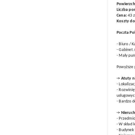
Powierzch
Liczba po
Cena:
43 z
Koszty d
Poczta Po
- Biuro / 
- Gabinet 
- Mały pu
Powyższe 
-> Atuty 
- Lokaliza
- Rozwinię
usługowyc
- Bardzo 
-> Nieru
- Przedmio
- W skład
- Budynek 