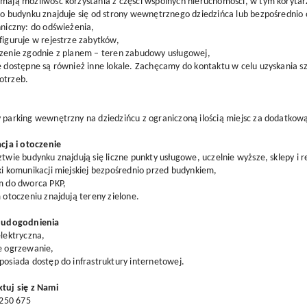
mają możliwość korzystania z części wspólnych nieruchomości, w tym korytarz
do budynku znajduje się od strony wewnętrznego dziedzińca lub bezpośrednio o
hniczny: do odświeżenia,
figuruje w rejestrze zabytków,
czenie zgodnie z planem – teren zabudowy usługowej,
e dostępne są również inne lokale. Zachęcamy do kontaktu w celu uzyskania 
otrzeb.
 parking wewnętrzny na dziedzińcu z ograniczoną ilością miejsc za dodatkową
acja i otoczenie
ztwie budynku znajdują się liczne punkty usługowe, uczelnie wyższe, sklepy i r
ki komunikacji miejskiej bezpośrednio przed budynkiem,
m do dworca PKP,
m otoczeniu znajdują tereny zielone.
i udogodnienia
elektryczna,
e ogrzewanie,
posiada dostęp do infrastruktury internetowej.
tuj się z Nami
5 250 675