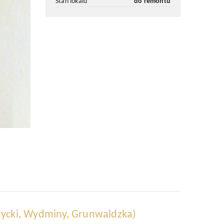
stan lokalu
do remontu
życki, Wydminy, Grunwaldzka)