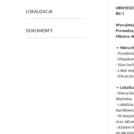
OBWIESZC
LOKALIZACJA
80/1
Wynajmu
DOKUMENTY
Prowadząc
Miejsce sk
-> Nieru
- Przedmi
- Mieszkan
- Stan tec
- Lokal wy
- Dla prz
-> Lokaliz
- Nierucho
Wydminy,
- Lokaliza
handlowyc
- W bezpoś
oraz akty
- Atutem l
atrakcyjno