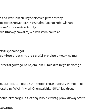
res na warunkach uzgodnionych przez strony,
zwrot ponoszonych przez Wynajmującego zobowiązań
wywóz nieczystości stałych,
tawie umowy zawartej we własnym zakresie.
stytucjonalnego),
rzedmiotu przetargu oraz treści projektu umowy najmu
su przetargowego na najem lokalu mieszkalnego będącego
tj.: Poczta Polska S.A. Region Infrastruktury Północ I, ul.
mieszkalny Wydminy, ul. Grunwaldzka 80/1” lub drogą
zenie przetargu, a złożoną jako pierwszą prawidłową ofertę
rzetargu.