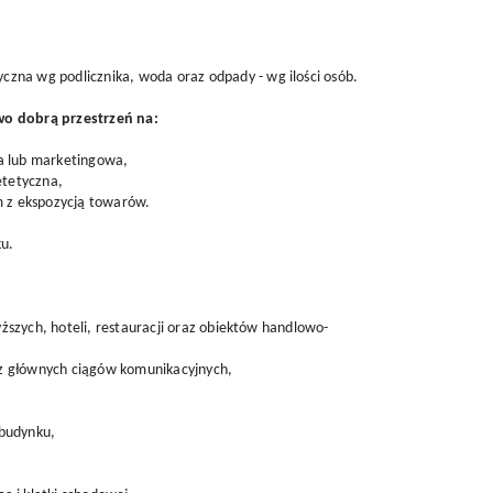
yczna wg podlicznika, woda oraz odpady - wg ilości osób.
wo dobrą przestrzeń na:
wa lub marketingowa,
etetyczna,
 z ekspozycją towarów.
ku.
wyższych, hoteli, restauracji oraz obiektów handlowo-
az głównych ciągów komunikacyjnych,
 budynku,