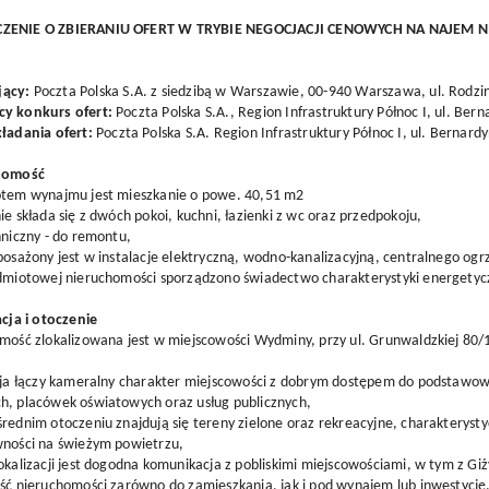
ZENIE O ZBIERANIU OFERT W TRYBIE NEGOCJACJI CENOWYCH NA NAJEM
jący:
Poczta Polska S.A. z siedzibą w Warszawie, 00-940 Warszawa, ul. Rodzin
y konkurs ofert:
Poczta Polska S.A., Region Infrastruktury Północ I, ul. Be
ładania ofert:
Poczta Polska S.A. Region Infrastruktury Północ I, ul. Bernar
chomość
otem wynajmu jest mieszkanie o powe. 40,51 m2
ie składa się z dwóch pokoi, kuchni, łazienki z wc oraz przedpokoju,
hniczny - do remontu,
posażony jest w instalacje elektryczną, wodno-kanalizacyjną, centralnego og
edmiotowej nieruchomości sporządzono świadectwo charakterystyki energety
acja i otoczenie
mość zlokalizowana jest w miejscowości Wydminy, przy ul. Grunwaldzkiej 80/1
cja łączy kameralny charakter miejscowości z dobrym dostępem do podstawow
h, placówek oświatowych oraz usług publicznych,
rednim otoczeniu znajdują się tereny zielone oraz rekreacyjne, charakterys
wności na świeżym powietrzu,
okalizacji jest dogodna komunikacja z pobliskimi miejscowościami, w tym z Giż
ść nieruchomości zarówno do zamieszkania, jak i pod wynajem lub inwestycję