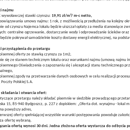
i najmu
ć wywoławczej stawki czynszu:
19,91 zł/m²/ m-c netto,
bowiązywania umowy najmu: 1 rok, z możliwością przedłużenia na kolejny ok
żnie od czynszu Najemca lokalu będzie uiszczał opłaty za media stanowiące 
ch: centralne ogrzewanie, dostarczanie wody i odprowadzanie ścieków oraz 
będzie pokrywał samodzielnie koszty dostawy energii elektrycznej, na pods
i przystąpienia do przetargu
 pisemnej oferty ze stawką czynszu za 1m2,
nie się ze stanem technicznym lokalu oraz warunkami najmu (umową najmu in
 pisemnego Oświadczenia o zapoznaniu się i akceptacji stanu technicznego p
nalnego,
e pisemnej zgody na przetwarzanie danych osobowych w celu realizacji proce
 Poczty Polskiej S.A.
 składania i otwarcia ofert:
otyczące przetargu należy składać pisemnie w siedzibie prowadzącego przetarg, 
ka 15, 85-940 Bydgoszcz, p. 227 z dopiskiem: „Oferta dot. wynajmu - lokal 
na powyższy adres,
erwszej oferty spełniającej wszystkie warunki postępowania powoduje zakońc
 za ofertę wybraną.
ązania ofertą wynosi 30 dni. Jedna złożona oferta wystarcza do odbycia p