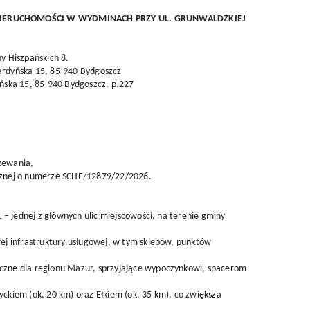
 NIERUCHOMOŚCI W WYDMINACH PRZY UL. GRUNWALDZKIEJ
y Hiszpańskich 8.
rnardyńska 15, 85-940 Bydgoszcz
dyńska 15, 85-940 Bydgoszcz, p.227
rzewania,
cznej o numerze SCHE/12879/22/2026.
 – jednej z głównych ulic miejscowości, na terenie gminy
ej infrastruktury usługowej, w tym sklepów, punktów
tyczne dla regionu Mazur, sprzyjające wypoczynkowi, spacerom
yckiem (ok. 20 km) oraz Ełkiem (ok. 35 km), co zwiększa
.