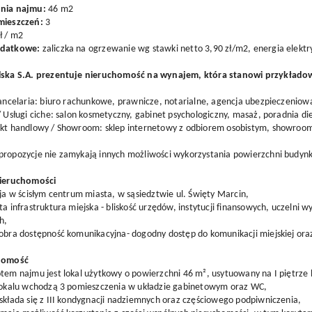
nia najmu:
46 m2
mieszczeń:
3
ł / m2
odatkowe:
zaliczka na ogrzewanie wg stawki netto 3,90 zł/m2, energia elektr
lska S.A. prezentuje nieruchomość na wynajem, która stanowi przykłado
Kancelaria: biuro rachunkowe, prawnicze, notarialne, agencja ubezpieczenio
/ Usługi ciche: salon kosmetyczny, gabinet psychologiczny, masaż, poradnia di
nkt handlowy / Showroom: sklep internetowy z odbiorem osobistym, showroom
propozycje nie zamykają innych możliwości wykorzystania powierzchni budyn
nieruchomości
cja w ścisłym centrum miasta, w sąsiedztwie ul. Święty Marcin,
ta infrastruktura miejska - bliskość urzędów, instytucji finansowych, uczelni 
h,
dobra dostępność komunikacyjna- dogodny dostęp do komunikacji miejskiej or
chomość
tem najmu jest lokal użytkowy o powierzchni 46 m², usytuowany na I piętrze
 lokalu wchodzą 3 pomieszczenia w układzie gabinetowym oraz WC,
składa się z III kondygnacji nadziemnych oraz częściowego podpiwniczenia,