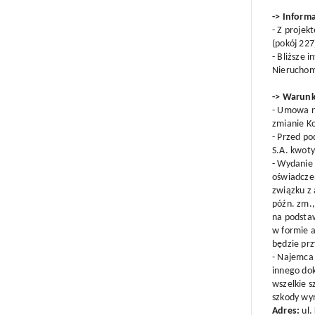
-> Inform
- Z projek
(pokój 227
- Bliższe 
Nieruchom
-> Warunk
- Umowa na
zmianie Ko
- Przed p
S.A. kwoty
- Wydanie
oświadczen
związku z 
późn. zm.,
na podsta
w formie a
będzie pr
- Najemca 
innego do
wszelkie s
szkody wy
Adres:
ul.