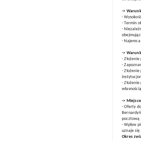
-> Warunk
- Wysokoś
- Termin o
- Niezale
obejmujący
- Najemca 
-> Warunk
- Złożenie
- Zapozna
- Złożenie
instytucjo
- Złożeni
własnością
-> Miejsce
- Oferty d
Bernardyńs
pocztową 
- Wpływ pi
uznaje się
Okres zwi