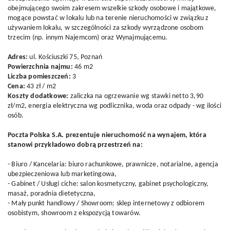
obejmującego swoim zakresem wszelkie szkody osobowe i majątkowe,
mogące powstać w lokalu lub na terenie nieruchomości w związku z
używaniem lokalu, w szczególności za szkody wyrządzone osobom
trzecim (np. innym Najemcom) oraz Wynajmującemu.
Adres:
ul. Kościuszki 75, Poznań
Powierzchnia najmu:
46 m2
Liczba pomieszczeń:
3
Cena:
43 zł / m2
Koszty dodatkowe:
zaliczka na ogrzewanie wg stawki netto 3,90
zł/m2, energia elektryczna wg podlicznika, woda oraz odpady - wg ilości
osób.
Poczta Polska S.A. prezentuje nieruchomość na wynajem, która
stanowi przykładowo dobrą przestrzeń na:
- Biuro / Kancelaria: biuro rachunkowe, prawnicze, notarialne, agencja
ubezpieczeniowa lub marketingowa,
- Gabinet / Usługi ciche: salon kosmetyczny, gabinet psychologiczny,
masaż, poradnia dietetyczna,
- Mały punkt handlowy / Showroom: sklep internetowy z odbiorem
osobistym, showroom z ekspozycją towarów.