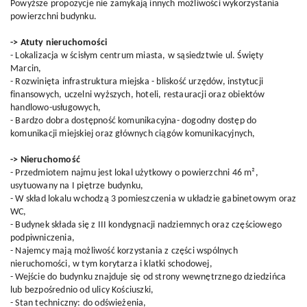
Powyższe propozycje nie zamykają innych możliwości wykorzystania
powierzchni budynku.
-> Atuty nieruchomości
- Lokalizacja w ścisłym centrum miasta, w sąsiedztwie ul. Święty
Marcin,
- Rozwinięta infrastruktura miejska - bliskość urzędów, instytucji
finansowych, uczelni wyższych, hoteli, restauracji oraz obiektów
handlowo-usługowych,
- Bardzo dobra dostępność komunikacyjna- dogodny dostęp do
komunikacji miejskiej oraz głównych ciągów komunikacyjnych,
-> Nieruchomość
- Przedmiotem najmu jest lokal użytkowy o powierzchni 46 m²,
usytuowany na I piętrze budynku,
- W skład lokalu wchodzą 3 pomieszczenia w układzie gabinetowym oraz
WC,
- Budynek składa się z III kondygnacji nadziemnych oraz częściowego
podpiwniczenia,
- Najemcy mają możliwość korzystania z części wspólnych
nieruchomości, w tym korytarza i klatki schodowej,
- Wejście do budynku znajduje się od strony wewnętrznego dziedzińca
lub bezpośrednio od ulicy Kościuszki,
- Stan techniczny: do odświeżenia,