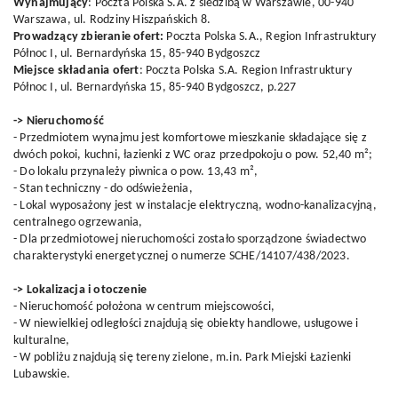
Wynajmujący
: Poczta Polska S.A. z siedzibą w Warszawie, 00-940
Warszawa, ul. Rodziny Hiszpańskich 8.
Prowadzący zbieranie ofert:
Poczta Polska S.A., Region Infrastruktury
Północ I, ul. Bernardyńska 15, 85-940 Bydgoszcz
Miejsce składania ofert
: Poczta Polska S.A. Region Infrastruktury
Północ I, ul. Bernardyńska 15, 85-940 Bydgoszcz, p.227
-> Nieruchomość
- Przedmiotem wynajmu jest komfortowe mieszkanie składające się z
dwóch pokoi, kuchni, łazienki z WC oraz przedpokoju o pow. 52,40 m²;
- Do lokalu przynależy piwnica o pow. 13,43 m²,
- Stan techniczny - do odświeżenia,
- Lokal wyposażony jest w instalacje elektryczną, wodno-kanalizacyjną,
centralnego ogrzewania,
- Dla przedmiotowej nieruchomości zostało sporządzone świadectwo
charakterystyki energetycznej o numerze SCHE/14107/438/2023.
-> Lokalizacja i otoczenie
- Nieruchomość położona w centrum miejscowości,
- W niewielkiej odległości znajdują się obiekty handlowe, usługowe i
kulturalne,
- W pobliżu znajdują się tereny zielone, m.in. Park Miejski Łazienki
Lubawskie.