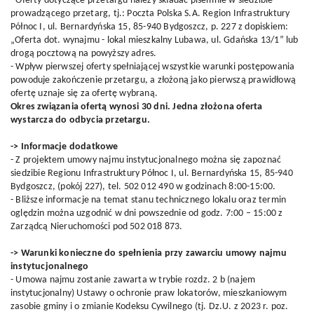
- Oferty dotyczące przetargu należy składać pisemnie w siedzibie
prowadzącego przetarg, tj.: Poczta Polska S.A. Region Infrastruktury
Północ I, ul. Bernardyńska 15, 85-940 Bydgoszcz, p. 227 z dopiskiem:
„Oferta dot. wynajmu - lokal mieszkalny Lubawa, ul. Gdańska 13/1” lub
drogą pocztową na powyższy adres.
- Wpływ pierwszej oferty spełniającej wszystkie warunki postępowania
powoduje zakończenie przetargu, a złożoną jako pierwszą prawidłową
ofertę uznaje się za ofertę wybraną.
Okres związania ofertą wynosi 30 dni. Jedna złożona oferta
wystarcza do odbycia przetargu.
-> Informacje dodatkowe
- Z projektem umowy najmu instytucjonalnego można się zapoznać
siedzibie Regionu Infrastruktury Północ I, ul. Bernardyńska 15, 85-940
Bydgoszcz, (pokój 227), tel. 502 012 490 w godzinach 8:00-15:00.
- Bliższe informacje na temat stanu technicznego lokalu oraz termin
oględzin można uzgodnić w dni powszednie od godz. 7:00 – 15:00 z
Zarządcą Nieruchomości pod 502 018 873.
-> Warunki konieczne do spełnienia przy zawarciu umowy najmu
instytucjonalnego
- Umowa najmu zostanie zawarta w trybie rozdz. 2 b (najem
instytucjonalny) Ustawy o ochronie praw lokatorów, mieszkaniowym
zasobie gminy i o zmianie Kodeksu Cywilnego (tj. Dz.U. z 2023 r. poz.