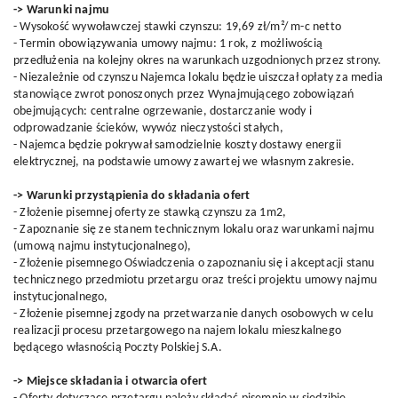
-> Warunki najmu
- Wysokość wywoławczej stawki czynszu: 19,69 zł/m²/ m-c netto
- Termin obowiązywania umowy najmu: 1 rok, z możliwością
przedłużenia na kolejny okres na warunkach uzgodnionych przez strony.
- Niezależnie od czynszu Najemca lokalu będzie uiszczał opłaty za media
stanowiące zwrot ponoszonych przez Wynajmującego zobowiązań
obejmujących: centralne ogrzewanie, dostarczanie wody i
odprowadzanie ścieków, wywóz nieczystości stałych,
- Najemca będzie pokrywał samodzielnie koszty dostawy energii
elektrycznej, na podstawie umowy zawartej we własnym zakresie.
-> Warunki przystąpienia do składania ofert
- Złożenie pisemnej oferty ze stawką czynszu za 1m2,
- Zapoznanie się ze stanem technicznym lokalu oraz warunkami najmu
(umową najmu instytucjonalnego),
- Złożenie pisemnego Oświadczenia o zapoznaniu się i akceptacji stanu
technicznego przedmiotu przetargu oraz treści projektu umowy najmu
instytucjonalnego,
- Złożenie pisemnej zgody na przetwarzanie danych osobowych w celu
realizacji procesu przetargowego na najem lokalu mieszkalnego
będącego własnością Poczty Polskiej S.A.
-> Miejsce składania i otwarcia ofert