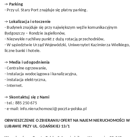
-> Parking
- Przy ul. Stary Port znajduje się płatny parking.
-> Lokalizacja i otoczenie
- Budynek znajduje się przy największym węźle komunikacyjnym
Bydgoszczy – Rondzie Jagiellonów,
- Niezwykle ruchliwy punkt z dużą rotacją przechodniów,
- W sąsiedztwie Urząd Wojewódzki, Uniwersytet Kazimierza Wielkiego,
liczne banki i hotele.
-> Media i udogodnienia
- Centralne ogrzewanie,
- Instalacja wodociągowa i kanalizacyjna,
- instalacja elektryczna,
- Internet.
-> Skontaktuj się z Nami
- tel.: 885 250 675
- e-mail: info.nieruchomosci@poczta-polska.pl
OBWIESZCZENIE O ZBIERANIU OFERT NA NAJEM NIERUCHOMOŚCI W
LUBAWIE PRZY UL. GDAŃSKIEJ 13/1