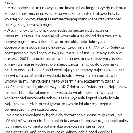
725).
- Przed podpisaniem umowy najmu instytucjonalnego przyszły Najemca
zobowiązany będzie do wpłaty na wskazane konto bankowe Poczty
Polskiej S.A. kwoty kaucji zabezpieczającej stanowiącej trzykrotność
miesięcznego czynszu najmu.
- Wydanie lokalu Najemcy poprzedzone będzie dostarczeniem
Wynajmującemu, nie później niż w terminie 14 dni od dnia zawarcia
umowy najmu, oświadczenia w formie aktu notarialnego o
dobrowolnym poddaniu się egzekucji zgodnie z art. 777 pkt 5 Kodeksu
postępowania cywilnego w związku z art. 19 f ust. 3 ustawy z dnia 21
czerwca 2001 r. o ochronie praw lokatorów, mieszkaniowym zasobie
gminy i o zmianie Kodeksu cywilnego z późn. zm., co do obowiązku
zapłaty wszelkich należności wynikających z umowy najmu lokalu oraz
obowiązku opróżnienia i wydania lokalu używanego na podstawie
umowy najmu instytucjonalnego w terminie wskazanym w żądaniu
opróżnienia lokalu, nie dłuższym niż 7 dni oraz oświadczenia Najemcy w
formie aktu notarialnego o przyjęciu do wiadomości, że w razie
konieczności wykonania zobowiązania wydania i opróżnienia lokalu,
Najemcy nie będzie przysługiwać prawo do lokalu socjalnego ani
pomieszczenia tymczasowego.
- Najemca zobowiązany będzie do dostarczenia Wynajmującemu, nie
później niż w terminie 14 dni od dnia zawarcia umowy najmu kopii polisy
lub innego dokumentu potwierdzającego zawarcie umowy
ubezpieczenia ogólnego w zakresie odpowiedzialności cywilnej