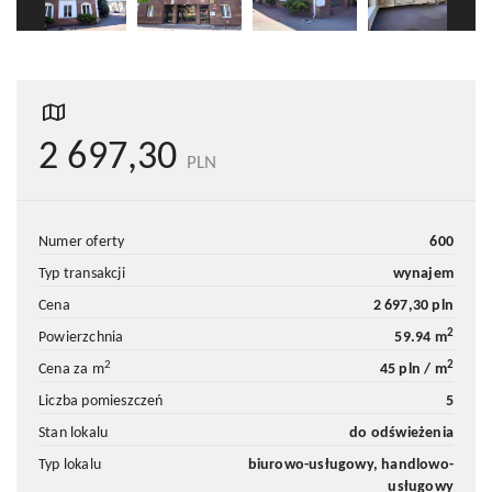
2 697,30
PLN
numer oferty
600
typ transakcji
wynajem
cena
2 697,30 pln
2
powierzchnia
59.94 m
2
2
cena za m
45 pln / m
liczba pomieszczeń
5
stan lokalu
do odświeżenia
typ lokalu
biurowo-usługowy, handlowo-
usługowy