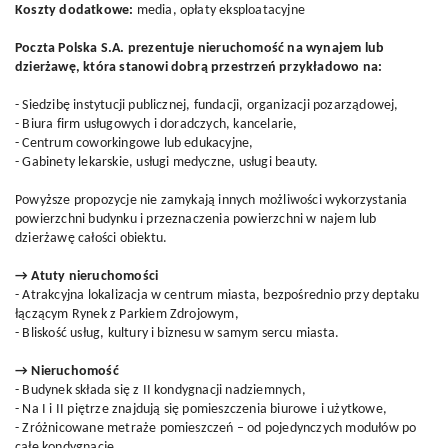
Koszty dodatkowe:
media, opłaty eksploatacyjne
Poczta Polska S.A. prezentuje nieruchomość na wynajem lub
dzierżawę, która stanowi dobrą przestrzeń przykładowo na:
- Siedzibę instytucji publicznej, fundacji, organizacji pozarządowej,
- Biura firm usługowych i doradczych, kancelarie,
- Centrum coworkingowe lub edukacyjne,
- Gabinety lekarskie, usługi medyczne, usługi beauty.
Powyższe propozycje nie zamykają innych możliwości wykorzystania
powierzchni budynku i przeznaczenia powierzchni w najem lub
dzierżawę całości obiektu.
→ Atuty nieruchomości
- Atrakcyjna lokalizacja w centrum miasta, bezpośrednio przy deptaku
łączącym Rynek z Parkiem Zdrojowym,
- Bliskość usług, kultury i biznesu w samym sercu miasta.
→ Nieruchomość
- Budynek składa się z II kondygnacji nadziemnych,
- Na I i II piętrze znajdują się pomieszczenia biurowe i użytkowe,
- Zróżnicowane metraże pomieszczeń – od pojedynczych modułów po
całe kondygnacje,