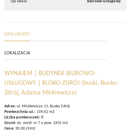
typ lokalu
biurowo-usługowy
OPIS OFERTY
LOKALIZACJA
WYNAJEM | BUDYNEK BIUROWO-
USŁUGOWY | BUSKO-ZDRÓJ
(buski, Busko-
Zdrój, Adama Mickiewicza)
Adres:
ul. Mickiewicza 11, Busko Zdrój
Powierzchnia uż.:
159,62 m2
Liczba pomieszczeń:
8
Grunt:
dz. ewid. nr 7 o pow. 2452 m2
Cena:
30,00 zł/m2