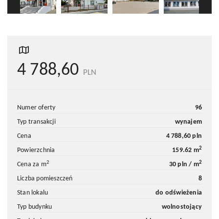
4 788,60
PLN
numer oferty
96
typ transakcji
wynajem
cena
4 788,60 pln
2
powierzchnia
159.62 m
2
2
cena za m
30 pln / m
liczba pomieszczeń
8
stan lokalu
do odświeżenia
typ budynku
wolnostojący