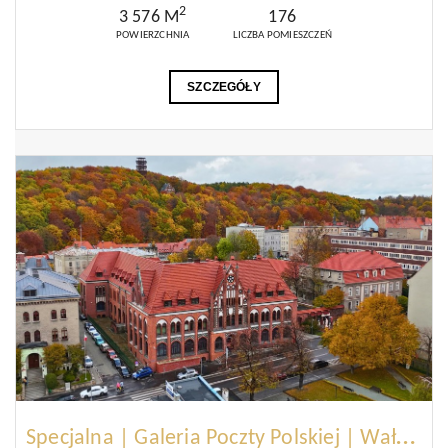
2
3 576 M
176
POWIERZCHNIA
LICZBA POMIESZCZEŃ
SZCZEGÓŁY
S
pecjalna | Galeria Poczty Polskiej | Wałbrzych