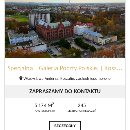
S
pecjalna | Galeria Poczty Polskiej | Koszalin
Władysława Andersa, Koszalin, zachodniopomorskie
ZAPRASZAMY DO KONTAKTU
2
5 174 M
245
POWIERZCHNIA
LICZBA POMIESZCZEŃ
SZCZEGÓŁY