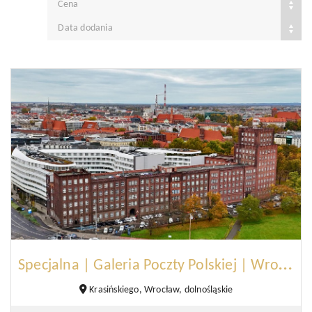
Cena
Data dodania
S
pecjalna | Galeria Poczty Polskiej | Wrocław
Krasińskiego, Wrocław, dolnośląskie