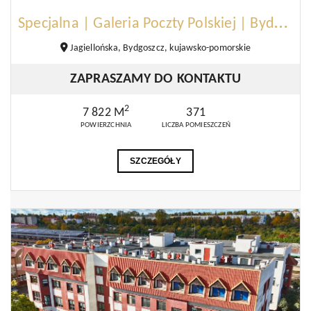
S
pecjalna | Galeria Poczty Polskiej | Bydgoszcz
Jagiellońska, Bydgoszcz, kujawsko-pomorskie
ZAPRASZAMY DO KONTAKTU
2
7 822 M
371
POWIERZCHNIA
LICZBA POMIESZCZEŃ
SZCZEGÓŁY