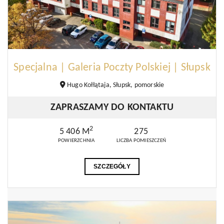
Specjalna | Galeria Poczty Polskiej | Słupsk
Hugo Kołłątaja, Słupsk, pomorskie
ZAPRASZAMY DO KONTAKTU
2
5 406 M
275
POWIERZCHNIA
LICZBA POMIESZCZEŃ
SZCZEGÓŁY