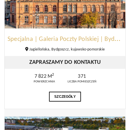
S
pecjalna | Galeria Poczty Polskiej | Bydgoszcz
Jagiellońska, Bydgoszcz, kujawsko-pomorskie
ZAPRASZAMY DO KONTAKTU
2
7 822 M
371
POWIERZCHNIA
LICZBA POMIESZCZEŃ
SZCZEGÓŁY