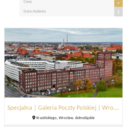
Cena
Data dodania
S
pecjalna | Galeria Poczty Polskiej | Wrocław
Krasińskiego, Wrocław, dolnośląskie