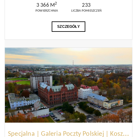
2
3 366 M
233
POWIERZCHNIA
LICZBA POMIESZCZEŃ
SZCZEGÓŁY
S
pecjalna | Galeria Poczty Polskiej | Koszalin