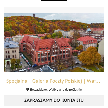
S
pecjalna | Galeria Poczty Polskiej | Wałbrzych
Słowackiego, Wałbrzych, dolnośląskie
ZAPRASZAMY DO KONTAKTU