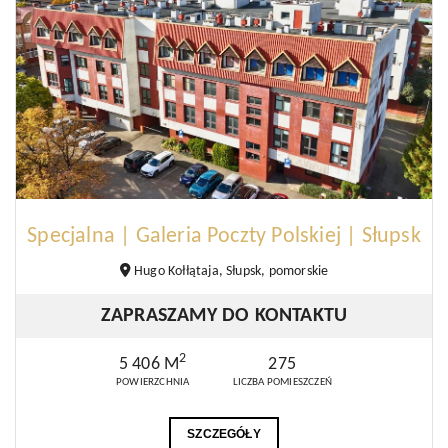
Specjalna | Galeria Poczty Polskiej | Słupsk
Hugo Kołłątaja, Słupsk, pomorskie
ZAPRASZAMY DO KONTAKTU
2
5 406 M
275
POWIERZCHNIA
LICZBA POMIESZCZEŃ
SZCZEGÓŁY