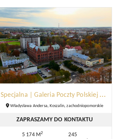
S
pecjalna | Galeria Poczty Polskiej | Koszalin
Władysława Andersa, Koszalin, zachodniopomorskie
ZAPRASZAMY DO KONTAKTU
2
5 174 M
245