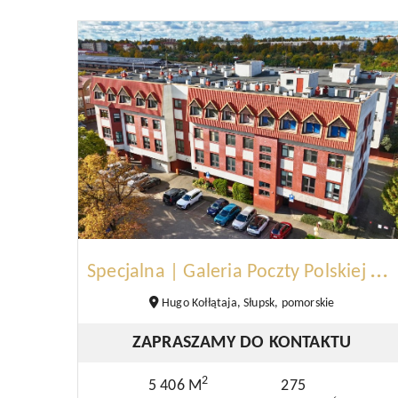
S
pecjalna | Galeria Poczty Polskiej | Słupsk
Hugo Kołłątaja, Słupsk, pomorskie
ZAPRASZAMY DO KONTAKTU
2
5 406 M
275