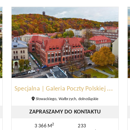
S
pecjalna | Galeria Poczty Polskiej | Wałbrzych
Słowackiego, Wałbrzych, dolnośląskie
ZAPRASZAMY DO KONTAKTU
2
3 366 M
233