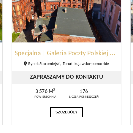
S
pecjalna | Galeria Poczty Polskiej | Toruń
Rynek Staromiejski, Toruń, kujawsko-pomorskie
ZAPRASZAMY DO KONTAKTU
2
3 576 M
176
POWIERZCHNIA
LICZBA POMIESZCZEŃ
SZCZEGÓŁY