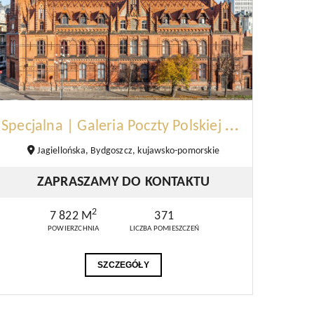
S
pecjalna | Galeria Poczty Polskiej | Bydgoszcz
Jagiellońska, Bydgoszcz, kujawsko-pomorskie
ZAPRASZAMY DO KONTAKTU
2
7 822 M
371
POWIERZCHNIA
LICZBA POMIESZCZEŃ
SZCZEGÓŁY