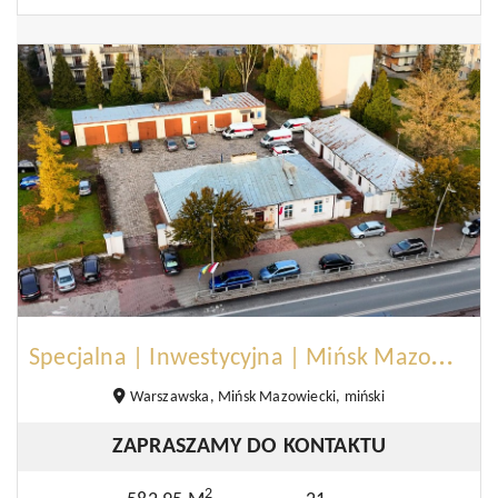
S
pecjalna | Inwestycyjna | Mińsk Mazowiecki
Warszawska, Mińsk Mazowiecki, miński
ZAPRASZAMY DO KONTAKTU
2