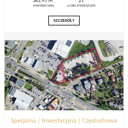
582,95 M
21
POWIERZCHNIA
LICZBA POMIESZCZEŃ
SZCZEGÓŁY
Specjalna | Inwestycyjna | Częstochowa