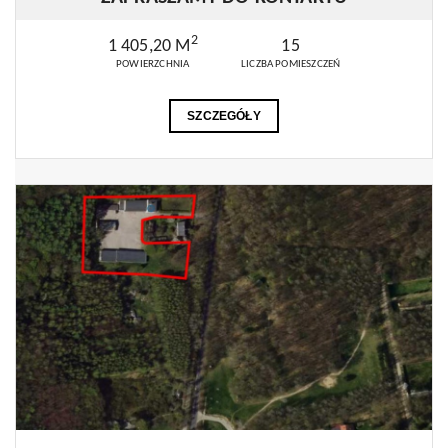
2
1 405,20 M
15
POWIERZCHNIA
LICZBA POMIESZCZEŃ
SZCZEGÓŁY