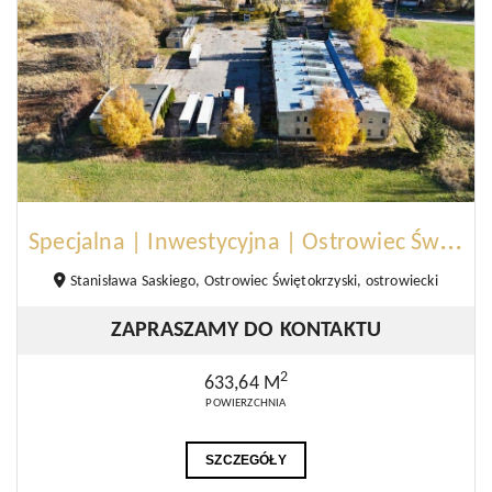
S
pecjalna | Inwestycyjna | Ostrowiec Świętokrzyski
Stanisława Saskiego, Ostrowiec Świętokrzyski, ostrowiecki
ZAPRASZAMY DO KONTAKTU
2
633,64 M
POWIERZCHNIA
SZCZEGÓŁY