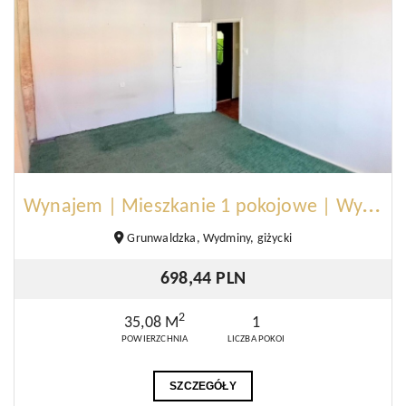
W
ynajem | Mieszkanie 1 pokojowe | Wydminy
Grunwaldzka, Wydminy, giżycki
698,44 PLN
2
35,08 M
1
POWIERZCHNIA
LICZBA POKOI
SZCZEGÓŁY