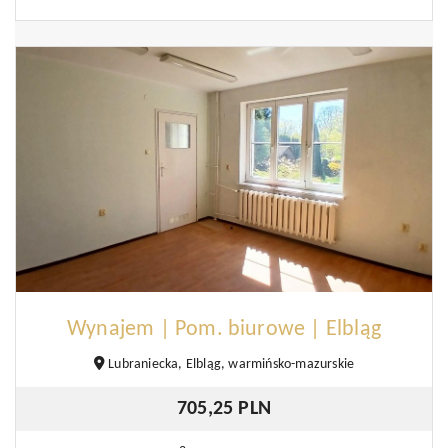
Wynajem | Pom. biurowe | Elbląg
Lubraniecka, Elbląg, warmińsko-mazurskie
705,25 PLN