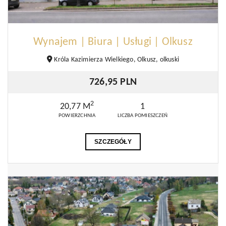
Wynajem | Biura | Usługi | Olkusz
Króla Kazimierza Wielkiego, Olkusz, olkuski
726,95 PLN
2
20,77 M
1
POWIERZCHNIA
LICZBA POMIESZCZEŃ
SZCZEGÓŁY