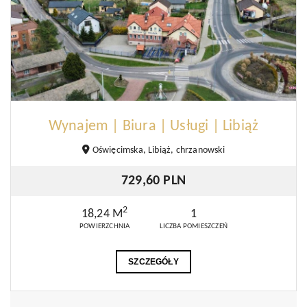
Wynajem | Biura | Usługi | Libiąż
Oświęcimska, Libiąż, chrzanowski
729,60 PLN
2
18,24 M
1
POWIERZCHNIA
LICZBA POMIESZCZEŃ
SZCZEGÓŁY