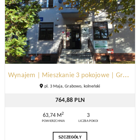
W
ynajem | Mieszkanie 3 pokojowe | Grabowo
pl. 3 Maja, Grabowo, kolneński
764,88 PLN
2
63,74 M
3
POWIERZCHNIA
LICZBA POKOI
SZCZEGÓŁY