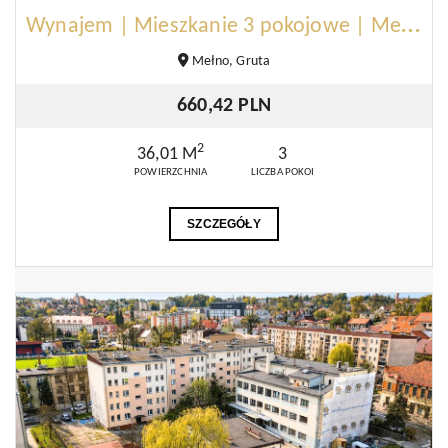
W
ynajem | Mieszkanie 3 pokojowe | Mełno
Mełno, Gruta
660,42 PLN
2
36,01 M
3
POWIERZCHNIA
LICZBA POKOI
SZCZEGÓŁY