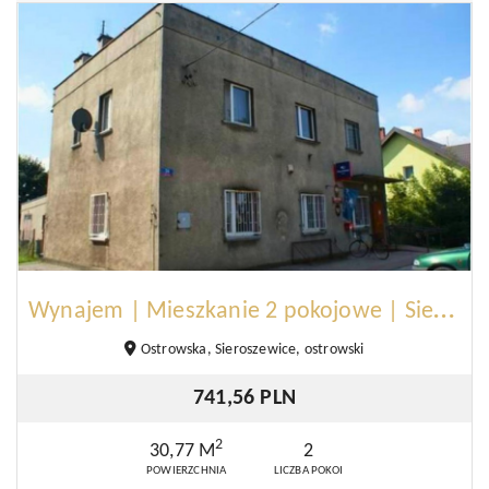
W
ynajem | Mieszkanie 2 pokojowe | Sieroszewice
Ostrowska, Sieroszewice, ostrowski
741,56 PLN
2
30,77 M
2
POWIERZCHNIA
LICZBA POKOI