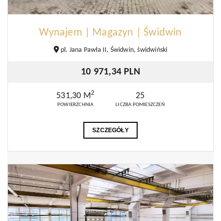
Wynajem | Magazyn | Świdwin
pl. Jana Pawła II, Świdwin, świdwiński
10 971,34 PLN
2
531,30 M
25
POWIERZCHNIA
LICZBA POMIESZCZEŃ
SZCZEGÓŁY