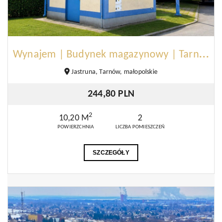
W
ynajem | Budynek magazynowy | Tarnów
Jastruna, Tarnów, małopolskie
244,80 PLN
2
10,20 M
2
POWIERZCHNIA
LICZBA POMIESZCZEŃ
SZCZEGÓŁY