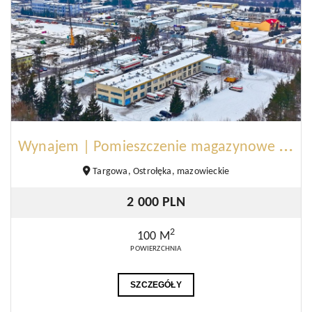
W
ynajem | Pomieszczenie magazynowe | Ostrołęka
Targowa, Ostrołęka, mazowieckie
2 000 PLN
2
100 M
POWIERZCHNIA
SZCZEGÓŁY