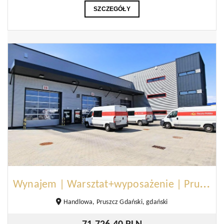
SZCZEGÓŁY
W
ynajem | Warsztat+wyposażenie | Pruszcz Gdański
Handlowa, Pruszcz Gdański, gdański