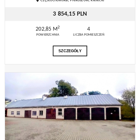
Częstochowska, Piekoszów, kielecki
3 854,15 PLN
2
202,85 M
4
POWIERZCHNIA
LICZBA POMIESZCZEŃ
SZCZEGÓŁY