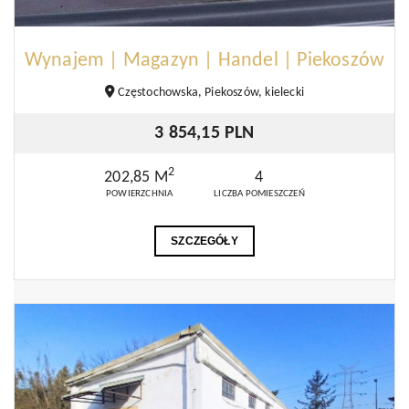
Wynajem | Magazyn | Handel | Piekoszów
Częstochowska, Piekoszów, kielecki
3 854,15 PLN
2
202,85 M
4
POWIERZCHNIA
LICZBA POMIESZCZEŃ
SZCZEGÓŁY