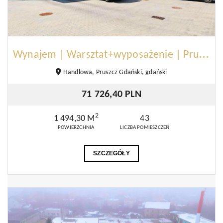
W
ynajem | Warsztat+wyposażenie | Pruszcz Gdański
Handlowa, Pruszcz Gdański, gdański
71 726,40 PLN
2
1 494,30 M
43
POWIERZCHNIA
LICZBA POMIESZCZEŃ
SZCZEGÓŁY