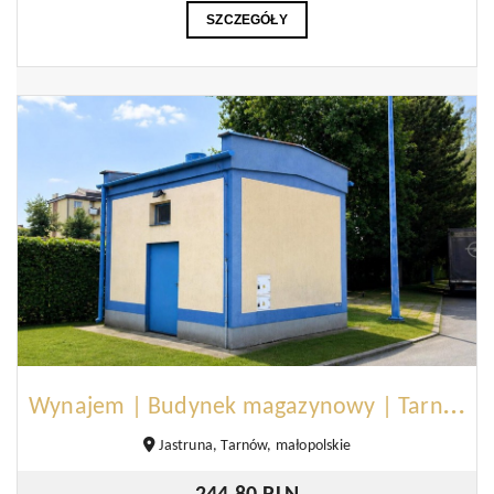
SZCZEGÓŁY
W
ynajem | Budynek magazynowy | Tarnów
Jastruna, Tarnów, małopolskie