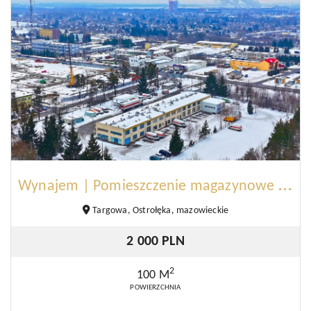
W
ynajem | Pomieszczenie magazynowe | Ostrołęka
Targowa, Ostrołęka, mazowieckie
2 000 PLN
2
100 M
POWIERZCHNIA