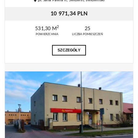
pl. Jana Pawła II, Świdwin, świdwiński
10 971,34 PLN
2
531,30 M
25
POWIERZCHNIA
LICZBA POMIESZCZEŃ
SZCZEGÓŁY